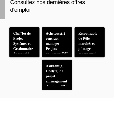
Consultez nos dernières offres
d'emploi
Chef(fe) de
Acheteuse(r)
Responsable
Projet
contract
de Pôle
Systèmes et
manager
marchés et
Gestionnaire
Projets
pilotage
de marché
nouveaux F/H
contractuel
Façades de
L18 F/H
Quais F/H
Assistant(e)
Chef(fe) de
projet
aménagement
des gares F/H