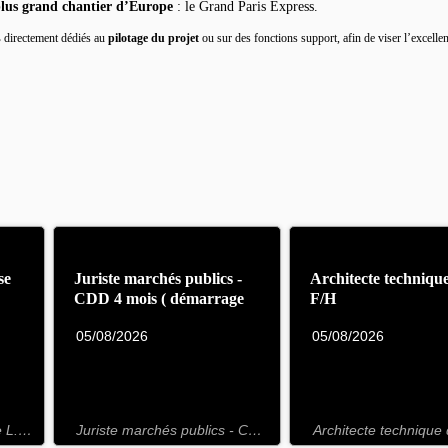
 plus grand chantier d’Europe
: le Grand Paris Express.
s
directement dédiés au
pilotage
du projet
ou sur des fonctions support, afin de viser l’excelle
se
Juriste marchés publics -
Architecte techniqu
CDD 4 mois ( démarrage
F/H
septembre) F/H
05/08/2026
05/08/2026
Chef de projet transverse L.15 EST H/F
Juriste marchés publics - CDD 4 mois ( démarrage septembre) F/H
Architecte technique