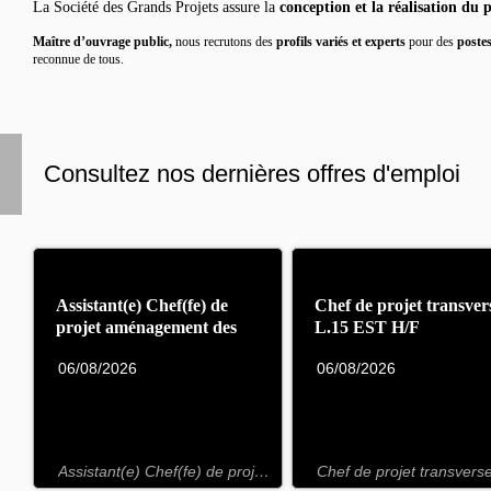
La Société des Grands Projets assure la
conception et la réalisation du
Maître d’ouvrage public,
nous recrutons des
profils variés et experts
pour des
poste
reconnue de tous.
Consultez nos dernières offres d'emploi
Assistant(e) Chef(fe) de
Chef de projet transver
projet aménagement des
L.15 EST H/F
gares F/H
06/08/2026
06/08/2026
Assistant(e) Chef(fe) de projet aménagement des gares F/H