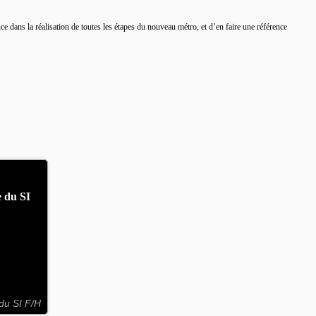
nce dans la réalisation de toutes les étapes du nouveau métro, et d’en faire une référence
e du SI
 du SI F/H