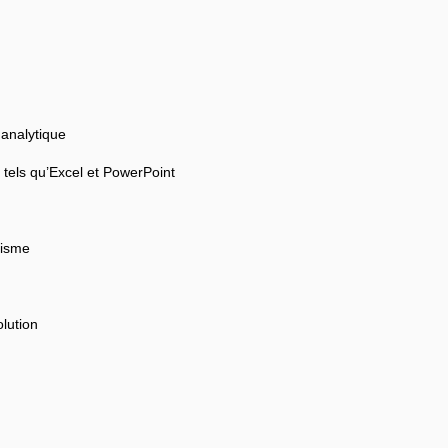
 analytique
 tels qu’Excel et PowerPoint
tisme
lution