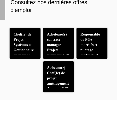
Consultez nos dernières offres
d'emploi
Chef(fe) de
Acheteuse(r)
Responsable
Projet
contract
de Pôle
Systèmes et
manager
marchés et
Gestionnaire
Projets
pilotage
de marché
nouveaux F/H
contractuel
Façades de
L18 F/H
Quais F/H
Assistant(e)
Chef(fe) de
projet
aménagement
des gares F/H