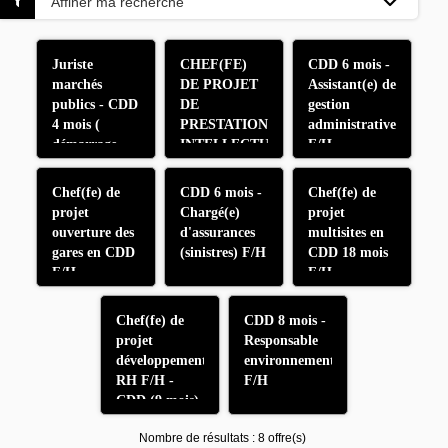
Affiner ma recherche
Juriste
CHEF(FE)
CDD 6 mois -
marchés
DE PROJET
Assistant(e) de
publics - CDD
DE
gestion
4 mois (
PRESTATIONS
administrative
démarrage
INTELLECTUELLES
F/H
septembre)
ET
F/H
TECHNIQUES
Chef(fe) de
CDD 6 mois -
Chef(fe) de
F/H
projet
Chargé(e)
projet
ouverture des
d'assurances
multisites en
gares en CDD
(sinistres) F/H
CDD 18 mois
F/H
F/H
Chef(fe) de
CDD 8 mois -
projet
Responsable
développement
environnement
RH F/H -
F/H
CDD (9 mois)
- Démarrage
Nombre de résultats :
8 offre(s)
Septembre