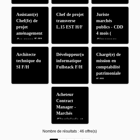
Façades de
L18 F/H
Quais F/H
Assistant(e)
Chef de projet
Juriste
Chef(fe) de
transverse
marchés
projet
L.15 EST H/F
publics - CDD
aménagement
4 mois (
des gares F/H
démarrage
septembre)
F/H
Architecte
Développeur(se)
Chargé(e) de
technique du
informatique
mission en
SI F/H
Fullstack F/H
comptabilité
patrimoniale
F/H
Acheteur
Contract
Manager -
Marchés
d'ingénierie et
prestations
Nombre de résultats :
46 offre(s)
techniques
F/H