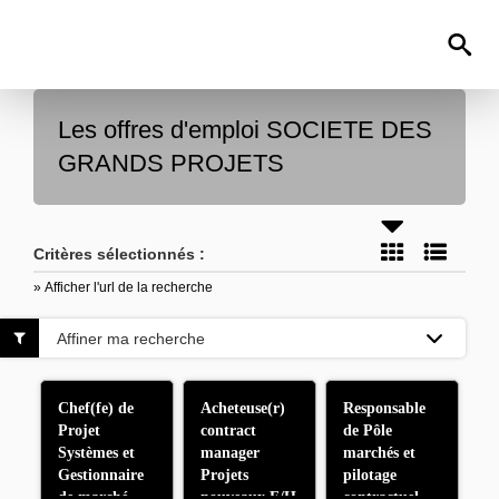
Les offres d'emploi SOCIETE DES
GRANDS PROJETS
Critères sélectionnés :
» Afficher l'url de la recherche
Affiner ma recherche
Chef(fe) de
Acheteuse(r)
Responsable
Projet
contract
de Pôle
Systèmes et
manager
marchés et
Gestionnaire
Projets
pilotage
de marché
nouveaux F/H
contractuel