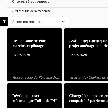
Critères sélectionnés :
» Afficher l'url de la recherche
Affiner ma recherche
Responsable de Pôle
Assistant(e) Chef(fe) de
marchés et pilotage
projet aménagement de
contractuel L18 F/H
gares F/H
07/08/2026
06/08/2026
Responsable de Pôle marchés et pilotage contractuel L18 F/H
Développeur(se)
Chargé(e) de mission e
informatique Fullstack F/H
comptabilité patrimonia
F/H