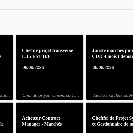
Chef de projet transverse
Juriste marchés publ
s
L.15 EST H/F
CDD 4 mois ( déma
septembre) F/H
06/08/2026
05/08/2026
Assistant(e) Chef(fe) de projet aménagement des gares F/H
Chef de projet transverse L.15 EST H/F
n
Acheteur Contract
Chef(fe) de Projet S
le
Manager - Marchés
et Gestionnaire de 
d'ingénierie et prestations
Façades de Quais F