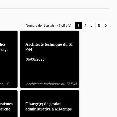
1
2
5
Nombre de résultats :
47 offre(s)
ics -
Architecte technique du SI
rrage
F/H
05/08/2026
Juriste marchés publics - CDD 4 mois ( démarrage septembre) F/H
Architecte technique du SI F/H
ystèmes
Chargé(e) de gestion
marché
administrative à Mi-temps
/H
F/H